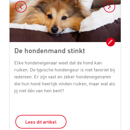
De hondenmand stinkt
H
o
Elke hondeneigenaar weet dat de hond kan
ruiken. De typische hondengeur is niet favoriet bij
Er
iedereen. Er zijn vast en zeker hondeneigenaren
la
die hun hond heerlijk vinden ruiken, maar wat als
al
jij niet één van hen bent?
ga
v
Lees dit artikel