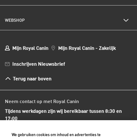
Kwetsbare huid of vacht
Populaire kattennamen
Al het hondenvoer
Onze visie op duurzaamheid
Hondenrassen
WEBSHOP
Kwaliteit en voedselveiligheid
Populaire hondennamen
Onze voedingsfilosofie
Ons nieuws
Mijn webshop account
Mijn Bestellingen
Mijn Royal Canin
Mijn Royal Canin - Zakelijk
Mijn Club verzendingen
Bestellen en betalen
Inschrijven Nieuwsbrief
Verzenden
Herroepingsrecht en retourneren
Terug naar boven
Algemene voorwaarden
Neem contact op met Royal Canin
Tijdens werkdagen zijn wij bereikbaar tussen 8:30 en
17:00
+31(0)413-318418
We gebruiken cookies om inhoud en advertenties te