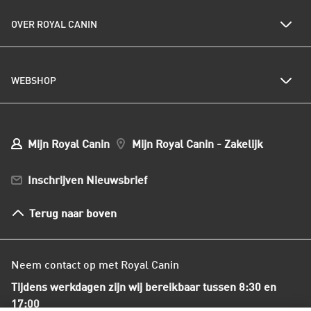
Kwetsbare gewrichten
Veelgestelde vragen
Al het kattenvoer
Kwetsbare spijsvertering
OVER ROYAL CANIN
Royal Canin nieuwsbrief
Kattenrassen
Kwetsbare huid of vacht
Populaire kattennamen
Al het hondenvoer
Onze visie op duurzaamheid
Hondenrassen
WEBSHOP
Kwaliteit en voedselveiligheid
Populaire hondennamen
Onze voedingsfilosofie
Ons nieuws
Mijn webshop account
Mijn Bestellingen
Mijn Royal Canin
Mijn Royal Canin - Zakelijk
Mijn Club verzendingen
Bestellen en betalen
Inschrijven Nieuwsbrief
Verzenden
Herroepingsrecht en retourneren
Terug naar boven
Algemene voorwaarden
Neem contact op met Royal Canin
Tijdens werkdagen zijn wij bereikbaar tussen 8:30 en
17:00