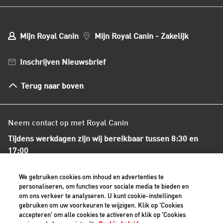
Onze voedingsfilosofie
Ons nieuws
Mijn webshop account
Mijn Bestellingen
Mijn Royal Canin
Mijn Royal Canin - Zakelijk
Mijn Club verzendingen
Bestellen en betalen
Inschrijven Nieuwsbrief
Verzenden
Herroepingsrecht en retourneren
Terug naar boven
Algemene voorwaarden
Neem contact op met Royal Canin
Tijdens werkdagen zijn wij bereikbaar tussen 8:30 en
17:00
+31(0)413-318418
We gebruiken cookies om inhoud en advertenties te
personaliseren, om functies voor sociale media te bieden en
om ons verkeer te analyseren. U kunt cookie-instellingen
Contact met ons opnemen
gebruiken om uw voorkeuren te wijzigen. Klik op 'Cookies
accepteren' om alle cookies te activeren of klik op 'Cookies