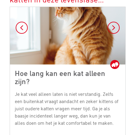
Hoe lang kan een kat alleen
W
zijn?
h
Je kat veel alleen laten is niet verstandig. Zelfs
Vo
een buitenkat vraagt aandacht en zeker kittens of
na
juist oudere katten vragen meer tijd. Ga je als
no
baasje incidenteel langer weg, dan kun je van
da
alles doen om het je kat comfortabel te maken.
vo