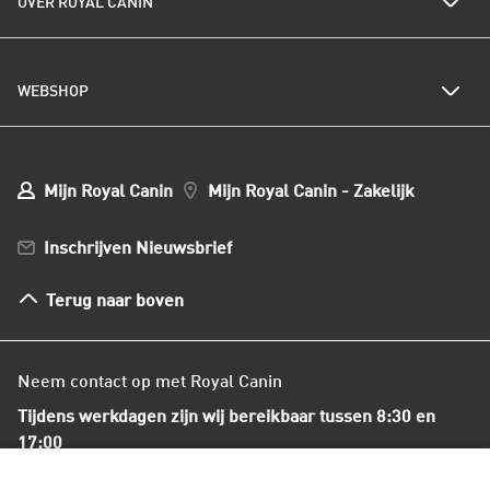
Kwetsbare spijsvertering
OVER ROYAL CANIN
Royal Canin nieuwsbrief
Kattenrassen
Kwetsbare huid of vacht
Populaire kattennamen
Al het hondenvoer
Onze visie op duurzaamheid
Hondenrassen
WEBSHOP
Kwaliteit en voedselveiligheid
Populaire hondennamen
Onze voedingsfilosofie
Ons nieuws
Mijn webshop account
Mijn Bestellingen
Mijn Royal Canin
Mijn Royal Canin - Zakelijk
Mijn Club verzendingen
Bestellen en betalen
Inschrijven Nieuwsbrief
Verzenden
Herroepingsrecht en retourneren
Terug naar boven
Algemene voorwaarden
Neem contact op met Royal Canin
Tijdens werkdagen zijn wij bereikbaar tussen 8:30 en
17:00