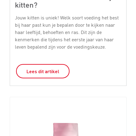
kitten?
k
Jouw kitten is uniek! Welk soort voeding het best
Er
bij haar past kun je bepalen door te kijken naar
vo
haar leeftijd, behoeften en ras. Dit zijn de
le
kenmerken die tijdens het eerste jaar van haar
mi
leven bepalend zijn voor de voedingskeuze.
ki
Lees dit artikel