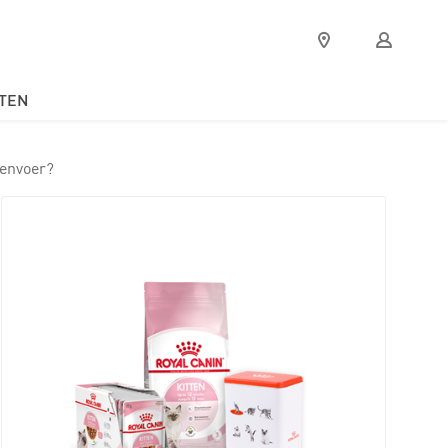
Verkooppunten
Mijn
Royal
Canin
TEN
tenvoer?