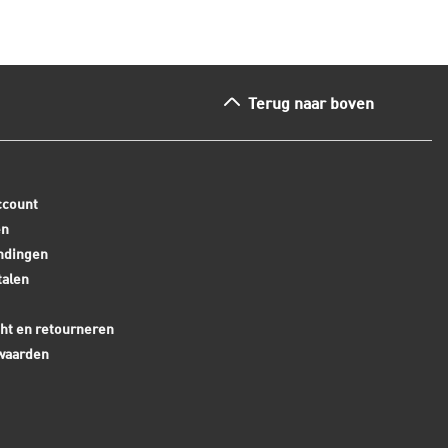
Terug naar boven
ccount
en
ndingen
talen
ht en retourneren
waarden