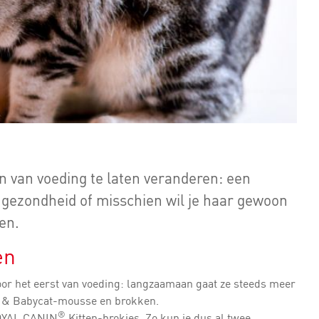
en van voeding te laten veranderen: een
 gezondheid of misschien wil je haar gewoon
ten.
en
 voor het eerst van voeding: langzaamaan gaat ze steeds meer
& Babycat-mousse en brokken.
®
 ROYAL CANIN
Kitten-brokjes. Zo kun je dus al twee