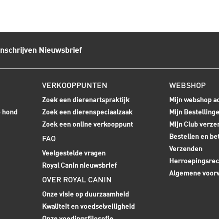
Inschrijven Nieuwsbrief
VERKOOPPUNTEN
WEBSHOP
Zoek een dierenartspraktijk
Mijn webshop a
e hond
Zoek een dierenspeciaalzaak
Mijn Bestelling
Zoek een online verkooppunt
Mijn Club verze
Bestellen en be
FAQ
Verzenden
Veelgestelde vragen
Herroepingsrec
Royal Canin nieuwsbrief
Algemene voor
OVER ROYAL CANIN
Onze visie op duurzaamheid
Kwaliteit en voedselveiligheid
Onze voedingsfilosofie