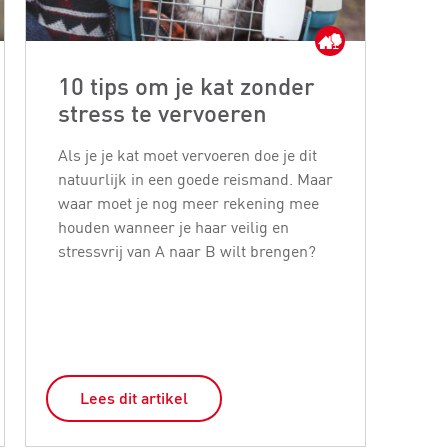
10 tips om je kat zonder
Ho
stress te vervoeren
et
Als je je kat moet vervoeren doe je dit
Op 
natuurlijk in een goede reismand. Maar
staa
waar moet je nog meer rekening mee
Hier
houden wanneer je haar veilig en
volw
stressvrij van A naar B wilt brengen?
tabe
en d
of k
Lees dit artikel
L