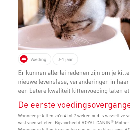
Voeding
0-1 jaar
Er kunnen allerlei redenen zijn om je kitt
nieuwe levensfase, veranderingen in haar
een betere kwaliteit kittenvoeding laten e
De eerste voedingsovergang
Wanneer je kitten zo'n 4 tot 7 weken oud is wisselt ze
®
vast voedsel eten. Bijvoorbeeld ROYAL CANIN
Mother 
Wanneer je kitten 4 maanden oud is, is ze klaar voor