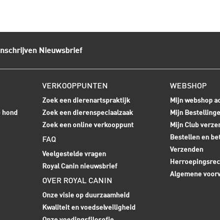
Inschrijven Nieuwsbrief
VERKOOPPUNTEN
WEBSHOP
Zoek een dierenartspraktijk
Mijn webshop a
e hond
Zoek een dierenspeciaalzaak
Mijn Bestelling
Zoek een online verkooppunt
Mijn Club verze
Bestellen en be
FAQ
Verzenden
Veelgestelde vragen
Herroepingsrec
Royal Canin nieuwsbrief
Algemene voor
OVER ROYAL CANIN
Onze visie op duurzaamheid
Kwaliteit en voedselveiligheid
Onze voedingsfilosofie