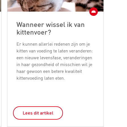
Wanneer wissel ik van
Ho
kittenvoer?
et
Er kunnen allerlei redenen zijn om je
Op 
kitten van voeding te laten veranderen:
staa
een nieuwe levensfase, veranderingen
Hier
in haar gezondheid of misschien wil je
volw
haar gewoon een betere kwaliteit
tabe
kittenvoeding laten eten.
en d
of k
Lees dit artikel
L