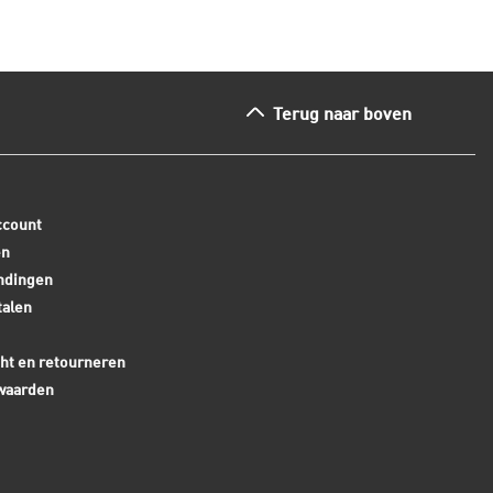
Terug naar boven
ccount
en
ndingen
talen
ht en retourneren
waarden