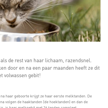
t als de rest van haar lichaam, razendsnel.
en door en na een paar maanden heeft ze dit
t volwassen gebit!
 na haar geboorte krijgt ze haar eerste melktanden. De
rna volgen de haaktanden (de hoektanden) en dan de
 is, is haar melkgebit met 26 tanden compleet.