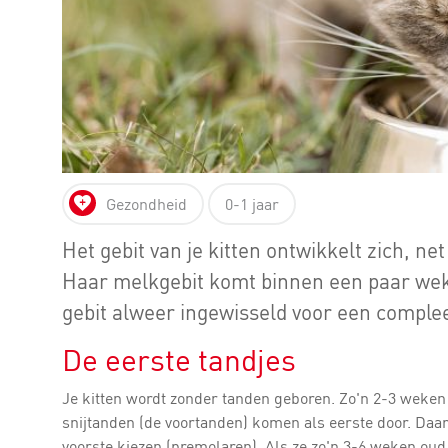
Gezondheid
0-1 jaar
Het gebit van je kitten ontwikkelt zich, ne
Haar melkgebit komt binnen een paar wek
gebit alweer ingewisseld voor een complee
De eerste tandjes
Je kitten wordt zonder tanden geboren. Zo'n 2-3 weken
snijtanden (de voortanden) komen als eerste door. Daa
voorste kiezen (premolaren). Als ze zo'n 3-6 weken oud