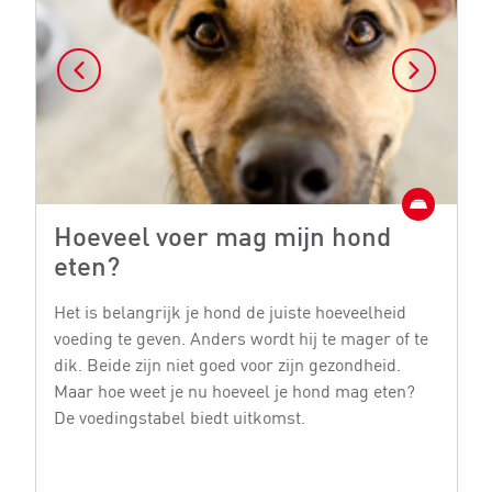
Hoeveel voer mag mijn hond
W
eten?
7
Het is belangrijk je hond de juiste hoeveelheid
He
voeding te geven. Anders wordt hij te mager of te
pu
dik. Beide zijn niet goed voor zijn gezondheid.
pu
Maar hoe weet je nu hoeveel je hond mag eten?
we
De voedingstabel biedt uitkomst.
zo
m