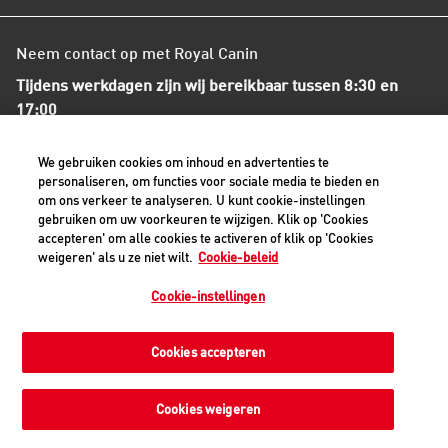
Neem contact op met Royal Canin
Tijdens werkdagen zijn wij bereikbaar tussen 8:30 en
17:00
+31(0)413-318418
We gebruiken cookies om inhoud en advertenties te
personaliseren, om functies voor sociale media te bieden en
om ons verkeer te analyseren. U kunt cookie-instellingen
Contact met ons opnemen
gebruiken om uw voorkeuren te wijzigen. Klik op 'Cookies
accepteren' om alle cookies te activeren of klik op 'Cookies
weigeren' als u ze niet wilt.
Cookie-beleid
Veilige betaalmethoden - alle bedragen zijn inclusief BTW
Cookie-instellingen
Cookies accepteren
Privacyverklaring
Cookiemelding
Juridisch
Toegankelijkheid
Cookie-instellingen
Cookies weigeren
©2026 Royal Canin SAS. Alle rechten voorbehouden. Een
dochteronderneming van Mars, Incorporated.