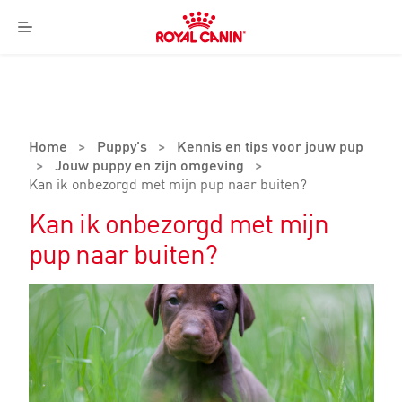
Royal
Canin
Menu
Logo
Home
>
Puppy's
>
Kennis en tips voor jouw pup
>
Jouw puppy en zijn omgeving
>
Kan ik onbezorgd met mijn pup naar buiten?
Kan ik onbezorgd met mijn
pup naar buiten?