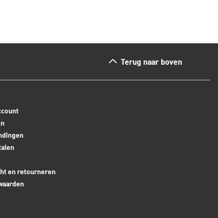
Terug naar boven
ccount
en
ndingen
talen
ht en retourneren
waarden