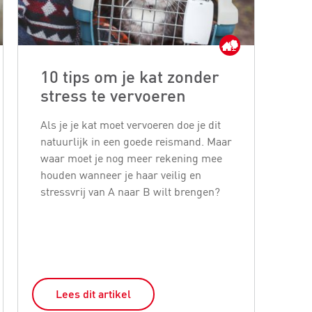
10 tips om je kat zonder
Wa
stress te vervoeren
ki
Als je je kat moet vervoeren doe je dit
Er k
natuurlijk in een goede reismand. Maar
kitt
waar moet je nog meer rekening mee
een
houden wanneer je haar veilig en
in h
stressvrij van A naar B wilt brengen?
haar
kitt
Lees dit artikel
L