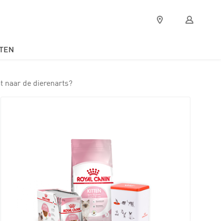
Verkooppunten
Mijn
Royal
Canin
TEN
t naar de dierenarts?