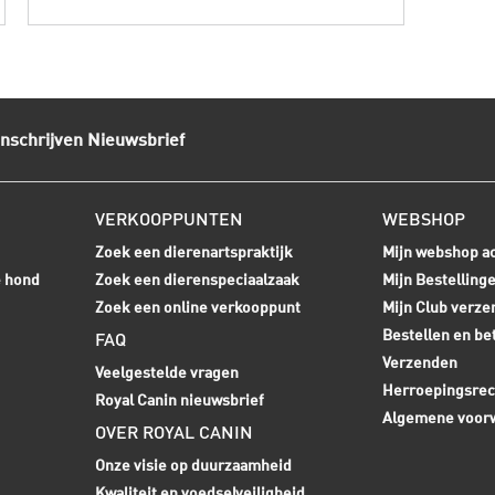
Inschrijven Nieuwsbrief
VERKOOPPUNTEN
WEBSHOP
Zoek een dierenartspraktijk
Mijn webshop a
e hond
Zoek een dierenspeciaalzaak
Mijn Bestelling
Zoek een online verkooppunt
Mijn Club verze
Bestellen en be
FAQ
Verzenden
Veelgestelde vragen
Herroepingsrec
Royal Canin nieuwsbrief
Algemene voor
OVER ROYAL CANIN
Onze visie op duurzaamheid
Kwaliteit en voedselveiligheid