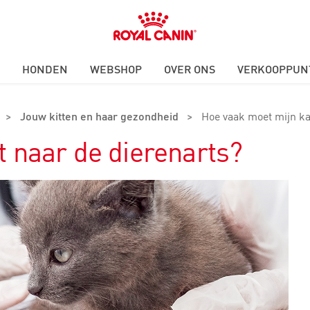
Royal
Canin
Logo
HONDEN
WEBSHOP
OVER ONS
VERKOOPPUN
>
Jouw kitten en haar gezondheid
>
Hoe vaak moet mijn ka
 naar de dierenarts?