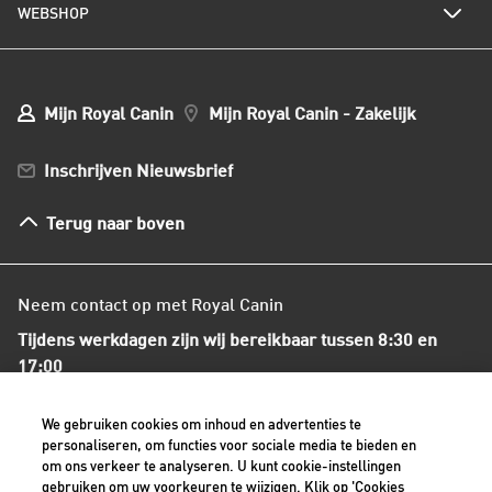
WEBSHOP
Kwaliteit en voedselveiligheid
Populaire hondennamen
Onze voedingsfilosofie
Ons nieuws
Mijn webshop account
Mijn Bestellingen
Mijn Royal Canin
Mijn Royal Canin - Zakelijk
Mijn Club verzendingen
Bestellen en betalen
Inschrijven Nieuwsbrief
Verzenden
Herroepingsrecht en retourneren
Terug naar boven
Algemene voorwaarden
Neem contact op met Royal Canin
Tijdens werkdagen zijn wij bereikbaar tussen 8:30 en
17:00
+31(0)413-318418
We gebruiken cookies om inhoud en advertenties te
personaliseren, om functies voor sociale media te bieden en
om ons verkeer te analyseren. U kunt cookie-instellingen
Contact met ons opnemen
gebruiken om uw voorkeuren te wijzigen. Klik op 'Cookies