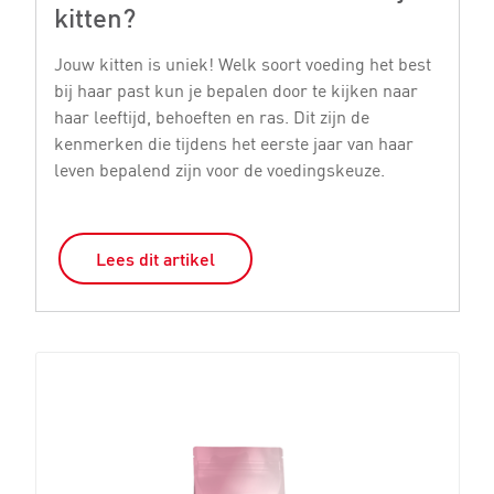
kitten?
k
Jouw kitten is uniek! Welk soort voeding het best
Er
bij haar past kun je bepalen door te kijken naar
vo
haar leeftijd, behoeften en ras. Dit zijn de
le
kenmerken die tijdens het eerste jaar van haar
mi
leven bepalend zijn voor de voedingskeuze.
ki
Lees dit artikel