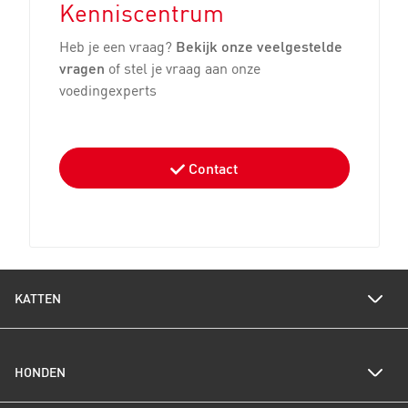
Kenniscentrum
Heb je een vraag?
Bekijk onze veelgestelde
vragen
of stel je vraag aan onze
voedingexperts
Contact
KATTEN
Voedingswijzer katten
HONDEN
Een gezond gewicht voor je kat
Kittenverzorging