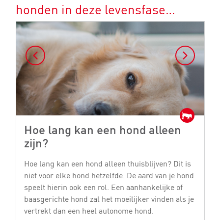
honden in deze levensfase…
Hoe lang kan een hond alleen
H
zijn?
e
Hoe lang kan een hond alleen thuisblijven? Dit is
He
niet voor elke hond hetzelfde. De aard van je hond
vo
speelt hierin ook een rol. Een aanhankelijke of
di
baasgerichte hond zal het moeilijker vinden als je
M
vertrekt dan een heel autonome hond.
De