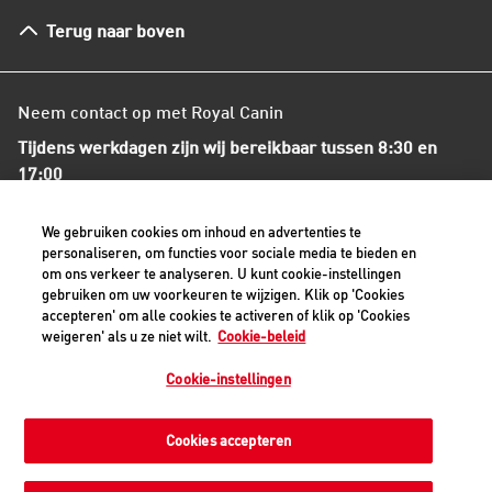
Herroepingsrecht en retourneren
Terug naar boven
Algemene voorwaarden
Neem contact op met Royal Canin
Tijdens werkdagen zijn wij bereikbaar tussen 8:30 en
17:00
+31(0)413-318418
We gebruiken cookies om inhoud en advertenties te
personaliseren, om functies voor sociale media te bieden en
om ons verkeer te analyseren. U kunt cookie-instellingen
Contact met ons opnemen
gebruiken om uw voorkeuren te wijzigen. Klik op 'Cookies
accepteren' om alle cookies te activeren of klik op 'Cookies
weigeren' als u ze niet wilt.
Cookie-beleid
Veilige betaalmethoden - alle bedragen zijn inclusief BTW
Cookie-instellingen
Cookies accepteren
Privacyverklaring
Cookiemelding
Juridisch
Toegankelijkheid
Cookie-instellingen