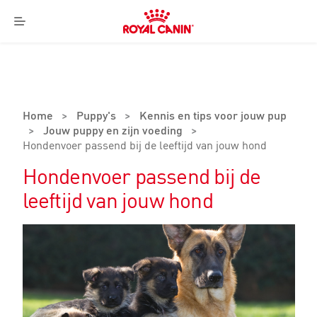
Royal
Canin
Menu
Logo
Home
>
Puppy's
>
Kennis en tips voor jouw pup
>
Jouw puppy en zijn voeding
>
Hondenvoer passend bij de leeftijd van jouw hond
Hondenvoer passend bij de
leeftijd van jouw hond