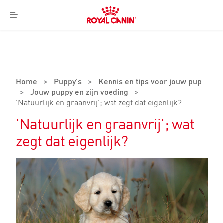
Royal
Canin
Menu
Logo
Home
>
Puppy's
>
Kennis en tips voor jouw pup
>
Jouw puppy en zijn voeding
>
'Natuurlijk en graanvrij'; wat zegt dat eigenlijk?
'Natuurlijk en graanvrij'; wat
zegt dat eigenlijk?