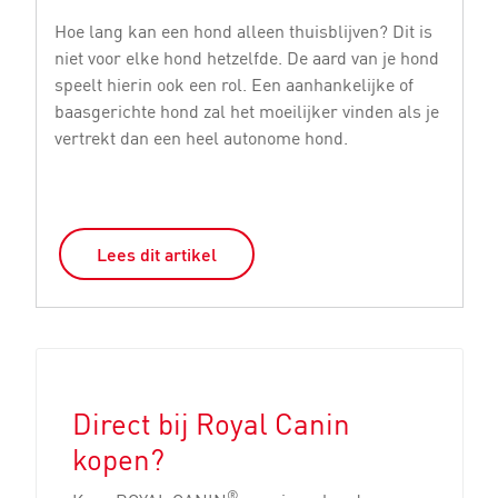
Hoe lang kan een hond alleen thuisblijven? Dit is
He
niet voor elke hond hetzelfde. De aard van je hond
vo
speelt hierin ook een rol. Een aanhankelijke of
di
baasgerichte hond zal het moeilijker vinden als je
M
vertrekt dan een heel autonome hond.
De
Lees dit artikel
Direct bij Royal Canin
kopen?
®