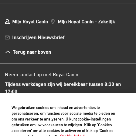
Onze voedingsfilosofie
Ons nieuws
Mijn webshop account
Mijn Bestellingen
Mijn Royal Canin
Mijn Royal Canin - Zakelijk
Mijn Club verzendingen
Bestellen en betalen
Inschrijven Nieuwsbrief
Verzenden
Herroepingsrecht en retourneren
Terug naar boven
Algemene voorwaarden
Neem contact op met Royal Canin
Tijdens werkdagen zijn wij bereikbaar tussen 8:30 en
17:00
+31(0)413-318418
We gebruiken cookies om inhoud en advertenties te
personaliseren, om functies voor sociale media te bieden en
om ons verkeer te analyseren. U kunt cookie-instellingen
Contact met ons opnemen
gebruiken om uw voorkeuren te wijzigen. Klik op 'Cookies
accepteren' om alle cookies te activeren of klik op 'Cookies