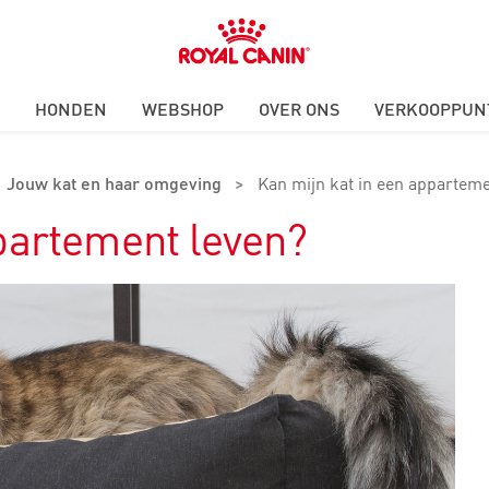
Royal
Canin
Logo
HONDEN
WEBSHOP
OVER ONS
VERKOOPPUN
Jouw kat en haar omgeving
>
Kan mijn kat in een apparteme
ppartement leven?