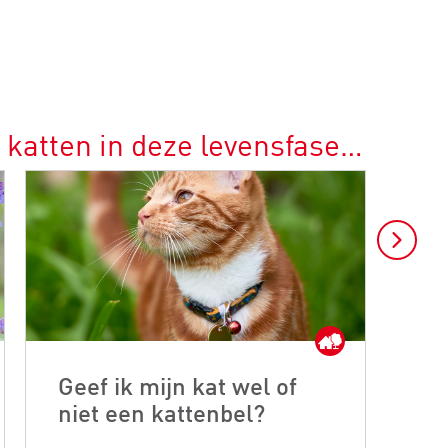
 katten in deze levensfase…
Geef ik mijn kat wel of
Pa
niet een kattenbel?
lu
ka