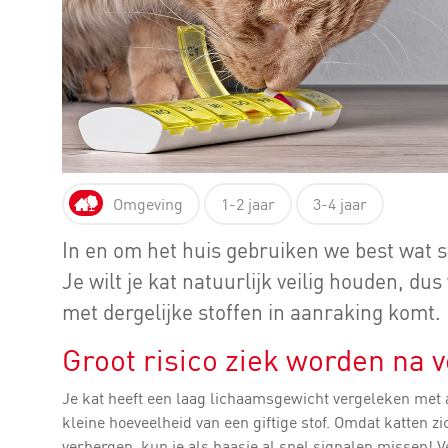
Omgeving
1-2 jaar
3-4 jaar
In en om het huis gebruiken we best wat st
Je wilt je kat natuurlijk veilig houden, dus
met dergelijke stoffen in aanraking komt.
Groot risico ziek worden na v
Je kat heeft een laag lichaamsgewicht vergeleken met a
kleine hoeveelheid van een giftige stof. Omdat katten
verbergen, kun je als baasje al snel signalen missen! Ve