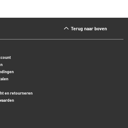
Terug naar boven
ccount
en
ndingen
talen
ht en retourneren
waarden