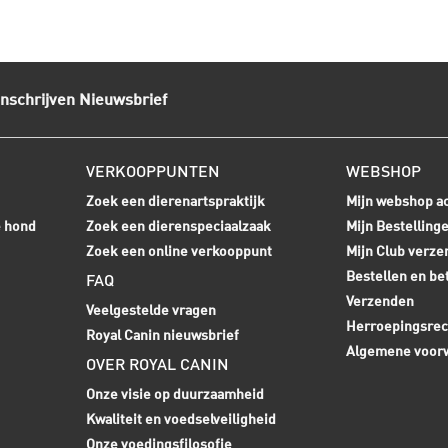
Inschrijven Nieuwsbrief
VERKOOPPUNTEN
WEBSHOP
Zoek een dierenartspraktijk
Mijn webshop a
e hond
Zoek een dierenspeciaalzaak
Mijn Bestelling
Zoek een online verkooppunt
Mijn Club verze
Bestellen en be
FAQ
Verzenden
Veelgestelde vragen
Herroepingsrec
Royal Canin nieuwsbrief
Algemene voor
OVER ROYAL CANIN
Onze visie op duurzaamheid
Kwaliteit en voedselveiligheid
Onze voedingsfilosofie