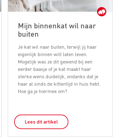
Mijn binnenkat wil naar
Ho
buiten
ee
Je kat wil naar buiten, terwijl jij haar
Een 
eigenlijk binnen wilt laten leven.
gelu
Mogelijk was ze dit gewend bij een
beh
eerder baasje of je kat maakt haar
te z
sterke wens duidelijk, ondanks dat je
een
haar al sinds de kittentijd in huis hebt.
dit 
Hoe ga je hiermee om?
een
doe
Lees dit artikel
L