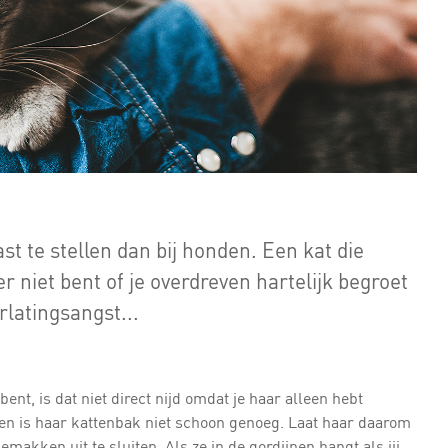
ast te stellen dan bij honden. Een kat die
 er niet bent of je overdreven hartelijk begroet
erlatingsangst...
bent, is dat niet direct nijd omdat je haar alleen hebt
en is haar kattenbak niet schoon genoeg. Laat haar daarom
makken uit te sluiten. Als ze in de gordijnen hangt als jij