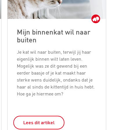
Mijn binnenkat wil naar
Ho
buiten
ee
Je kat wil naar buiten, terwijl jij haar
Een 
eigenlijk binnen wilt laten leven.
gelu
Mogelijk was ze dit gewend bij een
beh
eerder baasje of je kat maakt haar
te z
sterke wens duidelijk, ondanks dat je
een
haar al sinds de kittentijd in huis hebt.
dit 
Hoe ga je hiermee om?
een
doe
Lees dit artikel
L