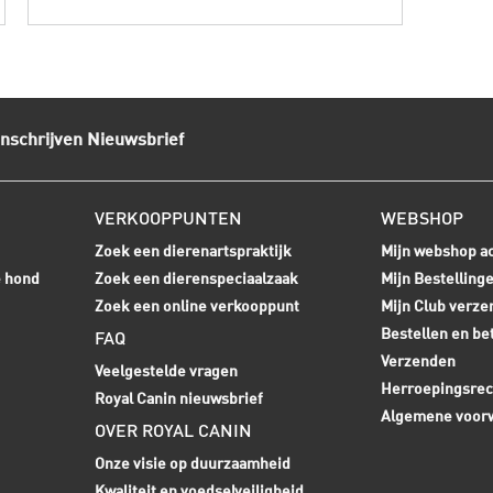
Inschrijven Nieuwsbrief
VERKOOPPUNTEN
WEBSHOP
Zoek een dierenartspraktijk
Mijn webshop a
e hond
Zoek een dierenspeciaalzaak
Mijn Bestelling
Zoek een online verkooppunt
Mijn Club verze
Bestellen en be
FAQ
Verzenden
Veelgestelde vragen
Herroepingsrec
Royal Canin nieuwsbrief
Algemene voor
OVER ROYAL CANIN
Onze visie op duurzaamheid
Kwaliteit en voedselveiligheid