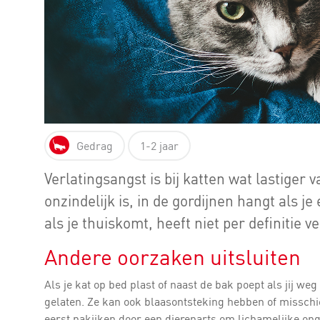
Gedrag
1-2 jaar
Verlatingsangst is bij katten wat lastiger v
onzindelijk is, in de gordijnen hangt als je
als je thuiskomt, heeft niet per definitie v
Andere oorzaken uitsluiten
Als je kat op bed plast of naast de bak poept als jij weg 
gelaten. Ze kan ook blaasontsteking hebben of misschi
eerst nakijken door een dierenarts om lichamelijke onge