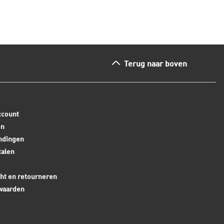
Terug naar boven
ccount
en
ndingen
talen
ht en retourneren
waarden