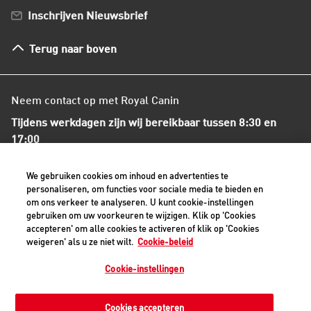
Bestellen en betalen
Inschrijven Nieuwsbrief
Verzenden
Herroepingsrecht en retourneren
Terug naar boven
Algemene voorwaarden
Neem contact op met Royal Canin
Tijdens werkdagen zijn wij bereikbaar tussen 8:30 en
17:00
+31(0)413-318418
We gebruiken cookies om inhoud en advertenties te
personaliseren, om functies voor sociale media te bieden en
om ons verkeer te analyseren. U kunt cookie-instellingen
Contact met ons opnemen
gebruiken om uw voorkeuren te wijzigen. Klik op 'Cookies
accepteren' om alle cookies te activeren of klik op 'Cookies
weigeren' als u ze niet wilt.
Cookie-beleid
Veilige betaalmethoden - alle bedragen zijn inclusief BTW
Cookie-instellingen
Cookies accepteren