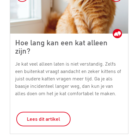
Hoe lang kan een kat alleen
M
zijn?
Je
bi
Je kat veel alleen laten is niet verstandig. Zelfs
ge
een buitenkat vraagt aandacht en zeker kittens of
st
juist oudere katten vragen meer tijd. Ga je als
si
baasje incidenteel langer weg, dan kun je van
o
alles doen om het je kat comfortabel te maken.
Lees dit artikel