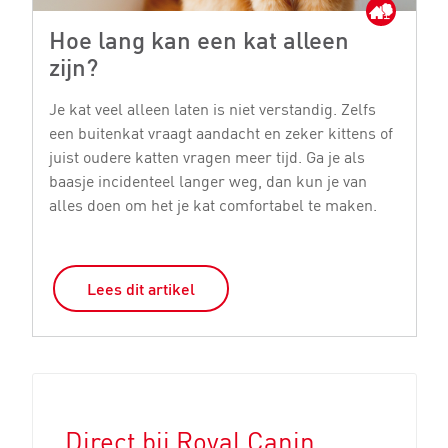
Hoe lang kan een kat alleen
M
zijn?
Je
bi
Je kat veel alleen laten is niet verstandig. Zelfs
ge
een buitenkat vraagt aandacht en zeker kittens of
st
juist oudere katten vragen meer tijd. Ga je als
si
baasje incidenteel langer weg, dan kun je van
o
alles doen om het je kat comfortabel te maken.
Lees dit artikel
Direct bij Royal Canin