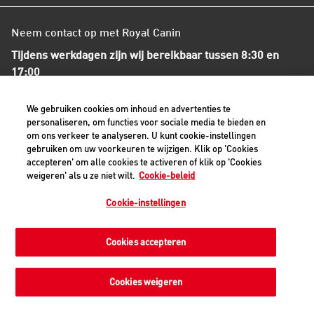
Neem contact op met Royal Canin
Tijdens werkdagen zijn wij bereikbaar tussen 8:30 en
17:00
+31(0)413-318418
We gebruiken cookies om inhoud en advertenties te
personaliseren, om functies voor sociale media te bieden en
om ons verkeer te analyseren. U kunt cookie-instellingen
Contact met ons opnemen
gebruiken om uw voorkeuren te wijzigen. Klik op 'Cookies
accepteren' om alle cookies te activeren of klik op 'Cookies
weigeren' als u ze niet wilt.
Cookie-beleid
Veilige betaalmethoden - alle bedragen zijn inclusief BTW
Cookie-instellingen
Cookies accepteren
Privacyverklaring
Cookiemelding
Juridisch
Toegankelijkheid
Cookie-instellingen
Cookies weigeren
©2026 Royal Canin SAS. Alle rechten voorbehouden. Een
dochteronderneming van Mars, Incorporated.