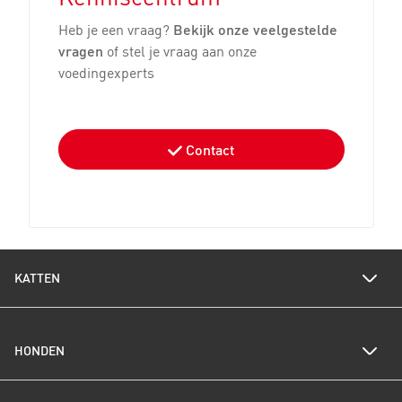
Heb je een vraag?
Bekijk onze veelgestelde
vragen
of stel je vraag aan onze
voedingexperts
Contact
KATTEN
Voedingswijzer katten
HONDEN
Een gezond gewicht voor je kat
Kittenverzorging
Kittenpakket bestellen