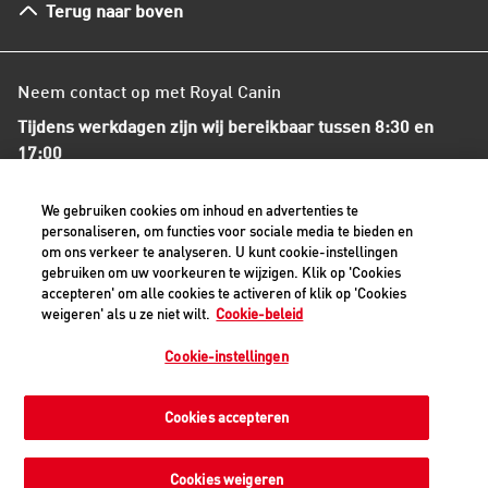
Terug naar boven
Algemene voorwaarden
Neem contact op met Royal Canin
Tijdens werkdagen zijn wij bereikbaar tussen 8:30 en
17:00
+31(0)413-318418
We gebruiken cookies om inhoud en advertenties te
personaliseren, om functies voor sociale media te bieden en
om ons verkeer te analyseren. U kunt cookie-instellingen
Contact met ons opnemen
gebruiken om uw voorkeuren te wijzigen. Klik op 'Cookies
accepteren' om alle cookies te activeren of klik op 'Cookies
weigeren' als u ze niet wilt.
Cookie-beleid
Veilige betaalmethoden - alle bedragen zijn inclusief BTW
Cookie-instellingen
Cookies accepteren
Privacyverklaring
Cookiemelding
Juridisch
Toegankelijkheid
Cookie-instellingen
Cookies weigeren