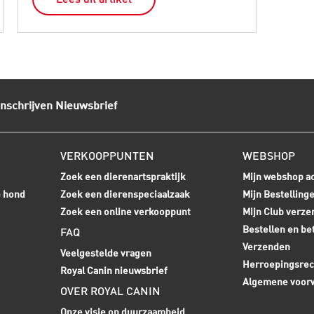
Inschrijven Nieuwsbrief
VERKOOPPUNTEN
WEBSHOP
Zoek een dierenartspraktijk
Mijn webshop a
e hond
Zoek een dierenspeciaalzaak
Mijn Bestelling
Zoek een online verkooppunt
Mijn Club verze
Bestellen en be
FAQ
Verzenden
Veelgestelde vragen
Herroepingsrec
Royal Canin nieuwsbrief
Algemene voor
OVER ROYAL CANIN
Onze visie op duurzaamheid