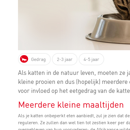
Gedrag
2-3 jaar
4-5 jaar
Als katten in de natuur leven, moeten ze 
kleine prooien en dus (hopelijk) meerdere 
voor invloed op het eetgedrag van de katte
Meerdere kleine maaltijden
Als je katten onbeperkt eten aanbiedt, zul je zien dat de
reguleren. Ze zullen dan wel tien tot zestien keer per da
overgebleven van hun voorvaderen: de Afrikaanse wilde ka