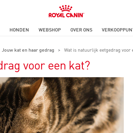
Royal
Canin
Logo
HONDEN
WEBSHOP
OVER ONS
VERKOOPPUN
Jouw kat en haar gedrag
>
Wat is natuurlijk eetgedrag voor 
edrag voor een kat?