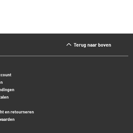
Terug naar boven
ccount
en
ndingen
talen
ht en retourneren
waarden