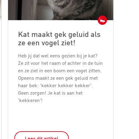
Kat maakt gek geluid als
We
ze een vogel ziet!
gi
Heb jij dat wel eens gezien bij je kat?
Je z
Ze zit voor het raam of achter in de tuin
kan 
en ze ziet in een boom een vogel zitten.
hel
Opeens maakt ze een gek geluid met
zijn
haar bek: 'kekker kekker kekker'.
een 
Geen zorgen! Je kat is aan het
voor
'kekkeren'!
Lees dit artikel
L