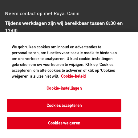
Neem contact op met Royal Canin
Tijdens werkdagen zijn wij bereikbaar tussen 8:30 en
17:00
+31(0)413-318418
We gebruiken cookies om inhoud en advertenties te
personaliseren, om functies voor sociale media te bieden en
om ons verkeer te analyseren. U kunt cookie-instellingen
Contact met ons opnemen
gebruiken om uw voorkeuren te wijzigen. Klik op 'Cookies
accepteren' om alle cookies te activeren of klik op 'Cookies
weigeren' als u ze niet wilt.
Cookie-beleid
Veilige betaalmethoden - alle bedragen zijn inclusief BTW
Cookie-instellingen
Cookies accepteren
Privacyverklaring
Cookiemelding
Juridisch
Toegankelijkheid
Cookie-instellingen
Cookies weigeren
©2026 Royal Canin SAS. Alle rechten voorbehouden. Een
dochteronderneming van Mars, Incorporated.