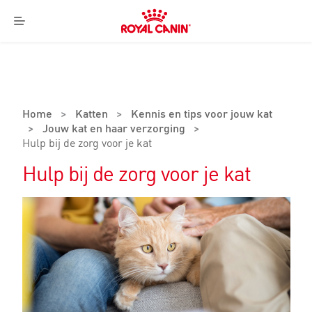
Royal
Canin
Menu
Logo
Home
>
Katten
>
Kennis en tips voor jouw kat
>
Jouw kat en haar verzorging
>
Hulp bij de zorg voor je kat
Hulp bij de zorg voor je kat