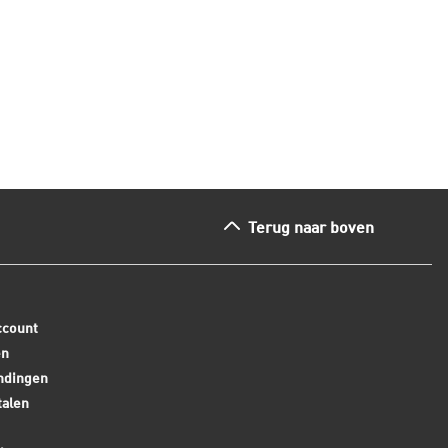
ees dit artikel
Lees dit arti
Terug naar boven
ccount
en
ndingen
talen