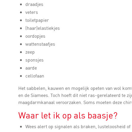
draadjes
veters
toiletpapier
(haar)elastiekjes
oordopjes
wattenstaafjes
zeep
sponsjes
aarde
cellofaan
Het sabbelen, kauwen en mogelijk opeten van wol komt 
en de Siamees. Toch hoeft dit niet ras-gerelateerd te z
maagdarmkanaal veroorzaken. Soms moeten deze chiru
Waar let ik op als baasje?
Wees alert op signalen als braken, lusteloosheid of