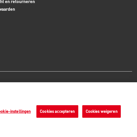
ht en retourneren
waarden
Veilige betaalmethoden - alle
bedragen zijn inclusief BTW
okie-instellingen
Cookies accepteren
Cookies weigeren
n