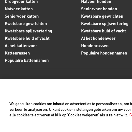
Droogvoer katten
Natvoer honden
Natvoer katten
Seniorvoer honden
Seniorvoer katten
Kwetsbare gewrichten
Kwetsbare gewrichten
Kwetsbare spijsvertering
Kwetsbare spijsvertering
Kwetsbare huid of vacht
Kwetsbare huid of vacht
Al het hondenvoer
Al het kattenvoer
Hondenrassen
Kattenrassen
Populaire hondennamen
Populaire kattennamen
Neem contact op met Royal Canin
Tijdens werkdagen zijn wij bereikbaar tussen 8:30 en 17:0
We gebruiken cookies om inhoud en advertenties te personaliseren, om fu
+31(0)413-318418
Contact met ons opnemen
verkeer te analyseren. U kunt cookie-instellingen gebruiken om uw voork
alle cookies te activeren of klik op 'Cookies weigeren' als u ze niet wilt.
C
Pri