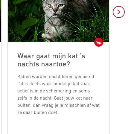
Waar gaat mijn kat 's
Ka
nachts naartoe?
bl
Katten worden nachtdieren genoemd.
Katt
Dit is deels waar omdat je kat vaak
buur
actief is in de schemering en soms
jage
zelfs in de nacht. Gaat jouw kat naar
woo
buiten, dan vraag je je misschien af wat
ove
ze daar buiten doet.
binn
eerl