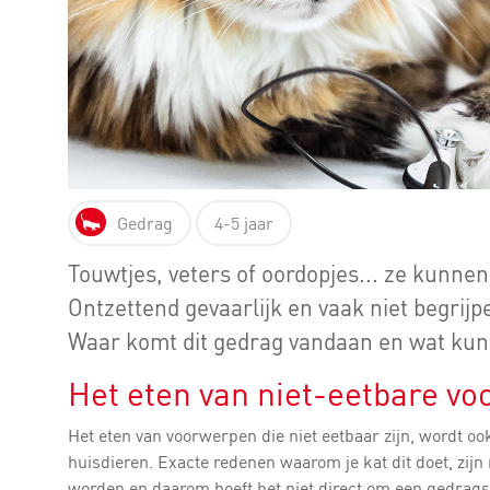
Gedrag
4-5 jaar
Touwtjes, veters of oordopjes... ze kunne
Ontzettend gevaarlijk en vaak niet begrijp
Waar komt dit gedrag vandaan en wat kun
Het eten van niet-eetbare v
Het eten van voorwerpen die niet eetbaar zijn, wordt o
huisdieren. Exacte redenen waarom je kat dit doet, zij
worden en daarom hoeft het niet direct om een gedrags