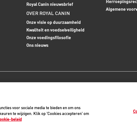
Herroepingsrec
Royal Canin nieuwsbrief
Algemene voor
OVER ROYAL CANIN
Onze visie op duurzaamheid
Kwaliteit en voedselveiligheid
Onze voedingsfilosofie
Ons nieuws
0
ncties voor sociale media te bieden en om ons
Co
euren te wijzigen. Klik op 'Cookies accepteren' om
ookie-beleid
vacyverklaring
Cookiemelding
Juridisch
Toegankelijkheid
Cookie-instellinge