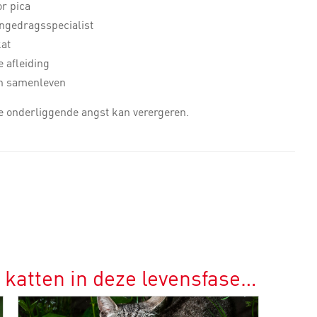
r pica
engedragsspecialist
kat
 afleiding
en samenleven
 de onderliggende angst kan verergeren.
 katten in deze levensfase…