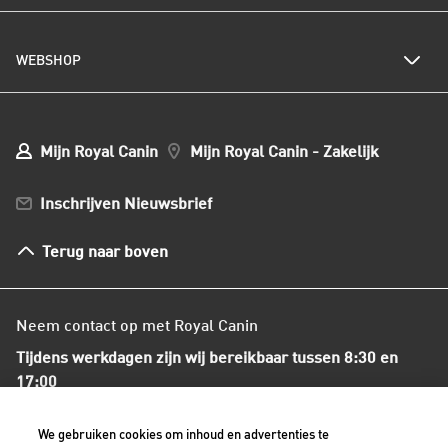
Kwetsbare huid of vacht
Populaire kattennamen
Al het hondenvoer
Onze visie op duurzaamheid
Hondenrassen
WEBSHOP
Kwaliteit en voedselveiligheid
Populaire hondennamen
Onze voedingsfilosofie
Ons nieuws
Mijn webshop account
Mijn Bestellingen
Mijn Royal Canin
Mijn Royal Canin - Zakelijk
Mijn Club verzendingen
Bestellen en betalen
Inschrijven Nieuwsbrief
Verzenden
Herroepingsrecht en retourneren
Terug naar boven
Algemene voorwaarden
Neem contact op met Royal Canin
Tijdens werkdagen zijn wij bereikbaar tussen 8:30 en
17:00
+31(0)413-318418
We gebruiken cookies om inhoud en advertenties te