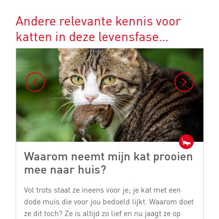
Andere relevante kennis voor
katten in deze levensfase…
Waarom neemt mijn kat prooien
W
mee naar huis?
n
Vol trots staat ze ineens voor je; je kat met een
K
dode muis die voor jou bedoeld lijkt. Waarom doet
wa
ze dit toch? Ze is altijd zo lief en nu jaagt ze op
en