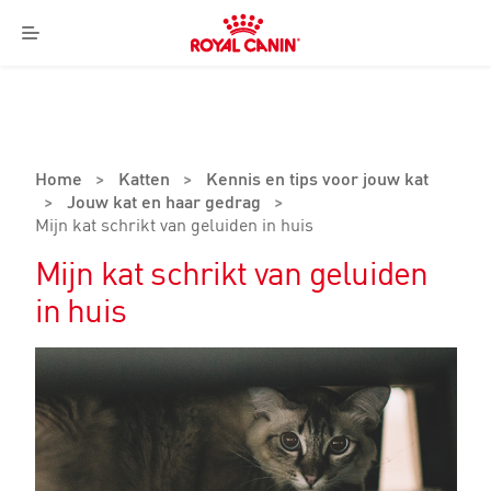
Royal
Canin
Menu
Logo
Home
>
Katten
>
Kennis en tips voor jouw kat
>
Jouw kat en haar gedrag
>
Mijn kat schrikt van geluiden in huis
Mijn kat schrikt van geluiden
in huis