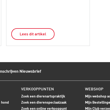
eerl
Lees dit artikel
L
Inschrijven Nieuwsbrief
VERKOOPPUNTEN
WEBSHOP
Zoek een dierenartspraktijk
Mijn webshop a
e hond
Zoek een dierenspeciaalzaak
Mijn Bestelling
Zoek een online verkooppunt
Mijn Club verze