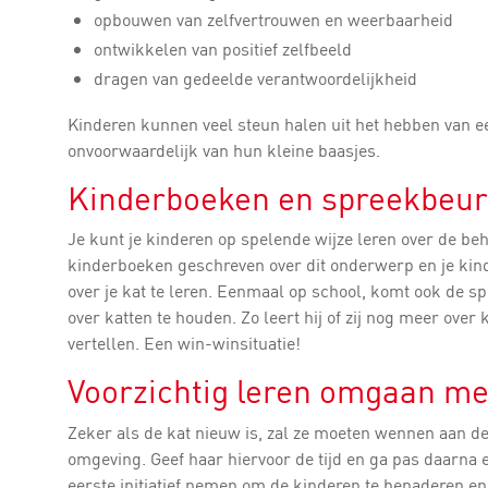
opbouwen van zelfvertrouwen en weerbaarheid
ontwikkelen van positief zelfbeeld
dragen van gedeelde verantwoordelijkheid
Kinderen kunnen veel steun halen uit het hebben van ee
onvoorwaardelijk van hun kleine baasjes.
Kinderboeken en spreekbeur
Je kunt je kinderen op spelende wijze leren over de beho
kinderboeken geschreven over dit onderwerp en je kind
over je kat te leren. Eenmaal op school, komt ook de s
over katten te houden. Zo leert hij of zij nog meer over 
vertellen. Een win-winsituatie!
Voorzichtig leren omgaan me
Zeker als de kat nieuw is, zal ze moeten wennen aan d
omgeving. Geef haar hiervoor de tijd en ga pas daarna 
eerste initiatief nemen om de kinderen te benaderen en 