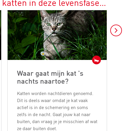
 katten in deze levensfase…
Waar gaat mijn kat 's
Ka
nachts naartoe?
bl
Katten worden nachtdieren genoemd.
Katt
Dit is deels waar omdat je kat vaak
buur
actief is in de schemering en soms
jage
zelfs in de nacht. Gaat jouw kat naar
woo
buiten, dan vraag je je misschien af wat
ove
ze daar buiten doet.
binn