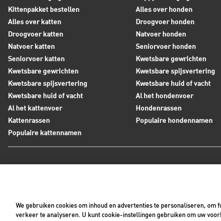
Kittenpakket bestellen
Alles over honden
Alles over katten
Droogvoer honden
Droogvoer katten
Natvoer honden
Natvoer katten
Seniorvoer honden
Seniorvoer katten
Kwetsbare gewrichten
Kwetsbare gewrichten
Kwetsbare spijsvertering
Kwetsbare spijsvertering
Kwetsbare huid of vacht
Kwetsbare huid of vacht
Al het hondenvoer
Al het kattenvoer
Hondenrassen
Kattenrassen
Populaire hondennamen
Populaire kattennamen
Neem contact op met Royal Canin
Tijdens werkdagen zijn wij bereikbaar tussen 8:30 en 17:0
We gebruiken cookies om inhoud en advertenties te personaliseren, om fu
+31(0)413-318418
Contact met ons opnemen
verkeer te analyseren. U kunt cookie-instellingen gebruiken om uw voork