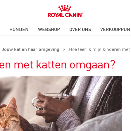
Royal
Canin
Logo
HONDEN
WEBSHOP
OVER ONS
VERKOOPPUN
Jouw kat en haar omgeving
>
Hoe leer ik mijn kinderen me
eren met katten omgaan?