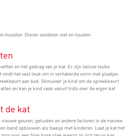
n huisdier. Dieren oordelen niet en houden
ten
eften en het gedrag van je kat. Er zijn talloze leuke
 vindt het vast leuk om in verhalende vorm met plaatjes
preekbeurt aan bod. Stimuleer je kind om de spreekbeurt
katten en kan je kind vaak vanuit trots over de eigen kat
t de kat
e nieuwe geuren, geluiden en andere factoren in de nieuwe
een band opbouwen als baasje met kinderen. Laat je kat het
zorg voor een fijne hoge plek waarin zij zich terug kan