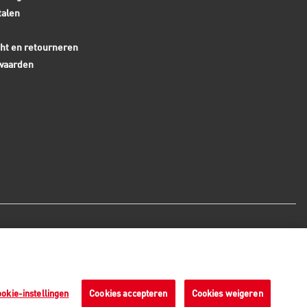
talen
ht en retourneren
waarden
Veilige betaalmethoden - alle
bedragen zijn inclusief BTW
okie-instellingen
Cookies accepteren
Cookies weigeren