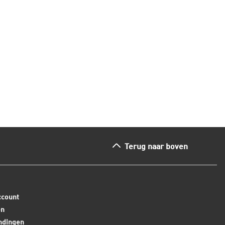
ijk tegenover je kat?
eerder ontdekt h
ees dit artikel
Lees dit arti
Terug naar boven
ccount
en
ndingen