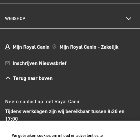
Populaire kattennamen
Al het hondenvoer
Onze visie op duurzaamheid
Hondenrassen
WEBSHOP
Kwaliteit en voedselveiligheid
Populaire hondennamen
Onze voedingsfilosofie
Ons nieuws
Mijn webshop account
Mijn Bestellingen
Mijn Royal Canin
Mijn Royal Canin - Zakelijk
Mijn Club verzendingen
Bestellen en betalen
Inschrijven Nieuwsbrief
Verzenden
Herroepingsrecht en retourneren
Terug naar boven
Algemene voorwaarden
Neem contact op met Royal Canin
Tijdens werkdagen zijn wij bereikbaar tussen 8:30 en
17:00
+31(0)413-318418
We gebruiken cookies om inhoud en advertenties te