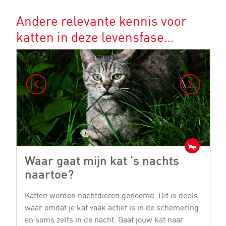
Andere relevante kennis voor
katten in deze levensfase…
Waar gaat mijn kat 's nachts
K
naartoe?
b
Katten worden nachtdieren genoemd. Dit is deels
Ka
waar omdat je kat vaak actief is in de schemering
ve
en soms zelfs in de nacht. Gaat jouw kat naar
d